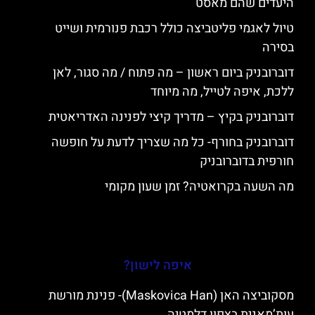
היעדים שהם מאסט
טיול לאגמי פליטביצה כולל רכבת פנורמית ושייט
בסירה
דוברובניק ביום ראשון – מה פתוח / מה סגור, לאן
ללכת, איפה לטייל, מה מיוחד
דוברובניק בקיץ – מדריך קיצי לפנינה האדריאטית
דוברובניק בחורף- כל מה שצריך לדעת על חופשה
חורפית בדוברובניק
מה השעה בקרואטיה? זמן שעון מקומי
איפה לישון?
מסקוביצה האן (Maskovica Han)- פנינת מורשת
עות’מאנית בצפון דלמטיה