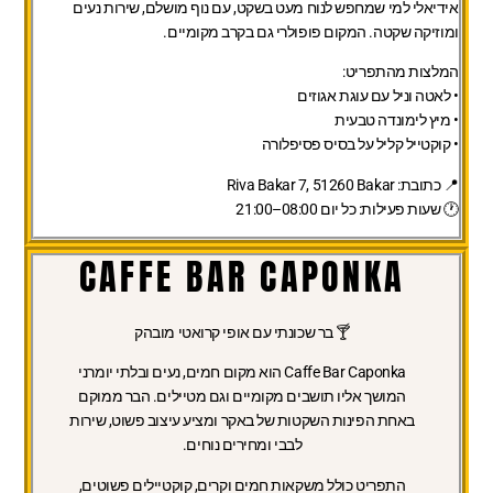
אידיאלי למי שמחפש לנוח מעט בשקט, עם נוף מושלם, שירות נעים
ומוזיקה שקטה. המקום פופולרי גם בקרב מקומיים.
המלצות מהתפריט:
• לאטה וניל עם עוגת אגוזים
• מיץ לימונדה טבעית
• קוקטייל קליל על בסיס פסיפלורה
📍 כתובת:
Riva Bakar 7, 51260 Bakar
🕐 שעות פעילות:
כל יום 08:00–21:00
CAFFE BAR CAPONKA
🍸 בר שכונתי עם אופי קרואטי מובהק
Caffe Bar Caponka
הוא מקום חמים, נעים ובלתי יומרני
המושך אליו תושבים מקומיים וגם מטיילים. הבר ממוקם
באחת הפינות השקטות של באקר ומציע עיצוב פשוט, שירות
לבבי ומחירים נוחים.
התפריט
כולל משקאות חמים וקרים, קוקטיילים פשוטים,