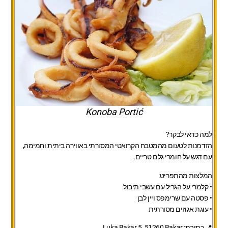
Konoba Portić
למה כדאי לבקר?
הזדמנות לטעום מהמטבח הקרואטי המסורתי באווירה ביתית וחמימה,
עם דגש על חומרי גלם טריים.
המלצות מהתפריט:
• קלמרי על הגריל עם עשבי תיבול
• פסטה עם שרימפס ויין לבן
• עוגת אגוזים מסורתית
📍 כתובת:
Luka Bakar 5, 51260 Bakar