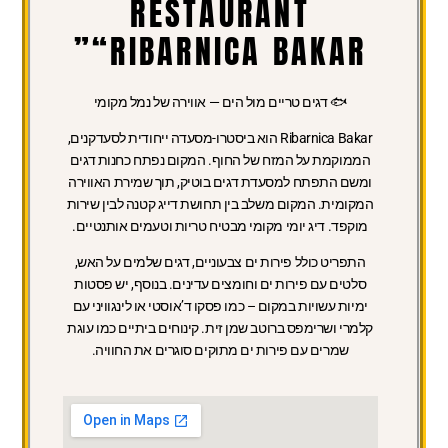
RESTAURANT
“RIBARNICA BAKAR”
🐟 דגים טריים מול הים — אווירה של נמל מקומי
Ribarnica Bakar
הוא ביסטרו-מסעדה ייחודית לסעדקנים,
הממוקמת על המזח של החוף. המקום נפתח כחנות דגים
ומשם התפתח למסעדת דגים בוטיק, תוך שמירת האווירה
המקומית. המקום משלב בין תחושת דייג קטנה לבין שירות
מוקפד. דיג יומי מקומי מבטיח טריות וטעמים אותנטיים.
התפריט
כולל פירות ים צבעוניים, דגים שלמים על האש,
סלטים עם פירות ים וחומצים עדינים. בנוסף, יש פסטות
ימיות עשויות במקום – כמו פסקו ד’אוסטי או לינגוויני עם
קלמרי ושרימפס ברוטב שמן זית. קינוחים ביתיים כמו עוגת
שמרים עם פירות ים מתוקים סוגרים את החוויה.