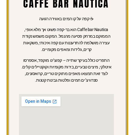
CAFFE BAR NAUTICA
☕ קפה על קו המים באווירה רגועה
Caffe bar Nautica
הוא בר-קפה פשוט אך מלא אופי,
הממוקם במרחק פסיעה מהנמל. המקום משמש נקודת
עצירה מושלמת להתרעננות עם קפה איכותי, משקאות
קרים, גלידות ומאפים מקומיים.
התפריט
כולל בעיקר שתייה – קפוצ'ינו מוקפד, אספרסו
איטלקי, מיצים טבעיים, בירות מקומיות וקוקטיילים קלים.
לצד זאת תמצאו מאפים מתוקים טריים, קרואסונים,
סנדוויצ’ים חמים ופלטות גבינות קטנות.