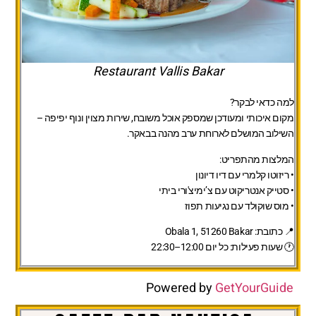
Restaurant Vallis Bakar
למה כדאי לבקר?
מקום איכותי ומעודכן שמספק אוכל משובח, שירות מצוין ונוף יפיפה –
השילוב המושלם לארוחת ערב מהנה בבאקר.
המלצות מהתפריט:
• ריזוטו קלמרי עם דיו דיונון
• סטייק אנטריקוט עם צ’ימיצ'ורי ביתי
• מוס שוקולד עם נגיעות תפוז
📍 כתובת:
Obala 1, 51260 Bakar
🕐 שעות פעילות:
כל יום 12:00–22:30
Powered by
GetYourGuide