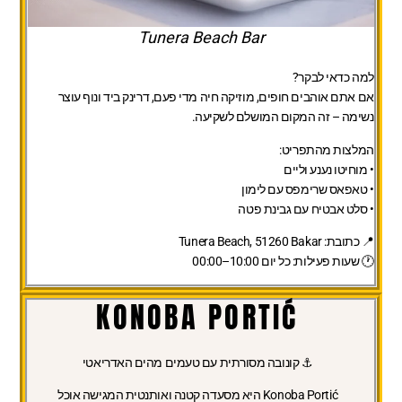
Tunera Beach Bar
למה כדאי לבקר?
אם אתם אוהבים חופים, מוזיקה חיה מדי פעם, דרינק ביד ונוף עוצר
נשימה – זה המקום המושלם לשקיעה.
המלצות מהתפריט:
• מוחיטו נענע וליים
• טאפאס שרימפס עם לימון
• סלט אבטיח עם גבינת פטה
📍 כתובת:
Tunera Beach, 51260 Bakar
🕐 שעות פעילות:
כל יום 10:00–00:00
KONOBA PORTIĆ
⚓ קונובה מסורתית עם טעמים מהים האדריאטי
Konoba Portić
היא מסעדה קטנה ואותנטית המגישה אוכל