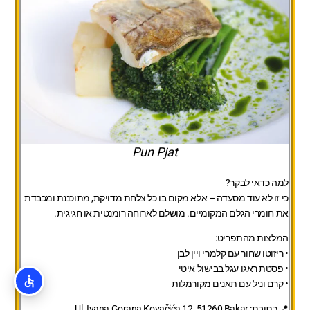
Pun Pjat
למה כדאי לבקר?
כי זו לא עוד מסעדה – אלא מקום בו כל צלחת מדויקת, מתוכננת ומכבדת
את חומרי הגלם המקומיים. מושלם לארוחה רומנטית או חגיגית.
המלצות מהתפריט:
• ריזוטו שחור עם קלמרי ויין לבן
• פסטת ראגו עגל בבישול איטי
• קרם וניל עם תאנים מקורמלות
📍 כתובת:
Ul. Ivana Gorana Kovačića 12, 51260 Bakar