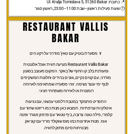
📍 כתובת:
Ul. Kralja Tomislava 5, 51260 Bakar
🕐 שעות פעילות:
ראשון–שבת 11:00–23:00, ראשון סגור
RESTAURANT VALLIS
BAKAR
🍷 מסעדת בוטיק עם טאץ' מודרני על רקע הים
Restaurant Vallis Bakar
מציעה חווית אוכל אלגנטית
ומעודנת בלב קו החוף של באקר. המקום מעוצב בסגנון
מודרני, עם קווים נקיים, גוונים בהירים וחלונות המשקיפים
לנוף ימי עוצר נשימה. זוהי מסעדה שמתאימה לארוחה
רומנטית או לאירוח משפחתי חגיגי.
התפריט
מתמקד במטבח דלמטי עכשווי, עם נגיעות
איטלקיות וצרפתיות. תמצאו כאן מנות כמו ריזוטו שחור עם
קלמרי, פילה טונה צרובה, ביף טטאר עם פרמזן מגורר ופטה
אווז. מנות אחרונות כמו מוס שוקולד מריר עם קוניאק
מבטיחות סיום מתוק לחוויה.