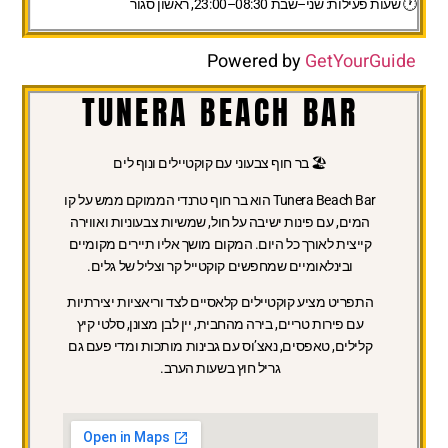
🕐 שעות פעילות:
שני–שבת 08:30–23:00, ראשון סגור
Powered by
GetYourGuide
TUNERA BEACH BAR
🏖️ בר חוף צבעוני עם קוקטיילים ונוף לים
Tunera Beach Bar
הוא בר חוף טרנדי הממוקם ממש על קו
המים, עם פינות ישיבה על חול, שמשיות צבעוניות ואווירה
קייצית לאורך כל היום. המקום מושך אליו תיירים מקומיים
ובינלאומיים שמחפשים קוקטייל קר וצליל של גלים.
התפריט
מציע קוקטיילים קלאסיים לצד וריאציות יצירתיות
עם פירות טריים, בירה מהחבית, יין לבן מצונן, סלטי קיץ
קלילים, טאפסים, נאצ’וס עם גבינות מותכות ומדי פעם גם
גריל חוץ בשעות הערב.