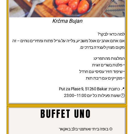
Krčma Bujan
למה כדאי לבקר?
אם אתם אוהבים אוכל משביע, צלייה על גריל פתוח ומחירים נוחים – זה
מקום מצוין לעצירה בדרכים.
המלצות מהתפריט:
• פלטת בשרים זוגית
• שיפוד חזיר עסיסי עם חרדל
• פנקייקים עם ריבת תות
📍 כתובת:
Put za Plase 9, 51260 Bakar
🕐 שעות פעילות:
כל יום 11:00–23:00
BUFFET UNO
🍲 בופה ביתי ואותנטי בלב באקאר