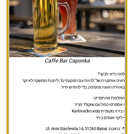
Caffe Bar Caponka
למה כדאי לבקר?
חוויה אותנטית של "להיות עם המקומיים", ליהנות ממשקה לא יקר
באווירה רגועה ומזמינה, בלי להרגיש תייר.
המלצות מהתפריט:
• אספרסו כפול עם שוקולד מריר
• בירה מקומית מסוג Karlovačko
• ליקר אגסים ביתי
📍 כתובת:
Ul. Ante Starčevića 14, 51260 Bakar