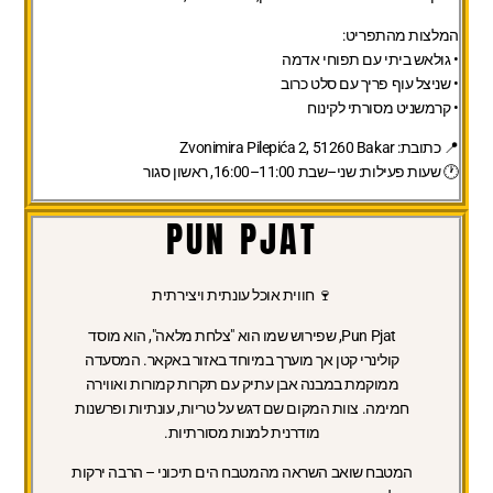
המלצות מהתפריט:
• גולאש ביתי עם תפוחי אדמה
• שניצל עוף פריך עם סלט כרוב
• קרמשניט מסורתי לקינוח
📍 כתובת:
Zvonimira Pilepića 2, 51260 Bakar
🕐 שעות פעילות:
שני–שבת 11:00–16:00, ראשון סגור
PUN PJAT
🍷 חווית אוכל עונתית ויצירתית
Pun Pjat
, שפירוש שמו הוא "צלחת מלאה", הוא מוסד
קולינרי קטן אך מוערך במיוחד באזור באקאר. המסעדה
ממוקמת במבנה אבן עתיק עם תקרות קמורות ואווירה
חמימה. צוות המקום שם דגש על טריות, עונתיות ופרשנות
מודרנית למנות מסורתיות.
המטבח שואב השראה מהמטבח הים תיכוני – הרבה ירקות