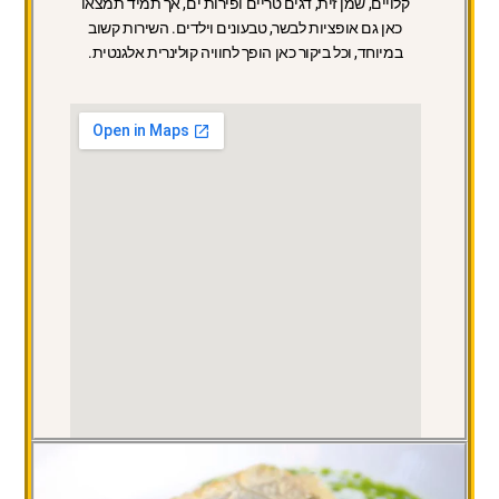
קלויים, שמן זית, דגים טריים ופירות ים, אך תמיד תמצאו
כאן גם אופציות לבשר, טבעונים וילדים. השירות קשוב
במיוחד, וכל ביקור כאן הופך לחוויה קולינרית אלגנטית.