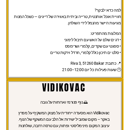
למה כדאי לבקר?
חוויית אוכל אותנטית, טרייה וביתית באווירה של דייגים — כשכל המנות
מגיעות היישר מהנמל לידי השולחן.
המלצות מהתפריט:
• דג ים שלם על האש עם תיבול לימוני
• ספגטי עם שקדים, קלמרי ושרימפס
• סלט ים תיכון כולל קלמרי, חרדל וירקות טריים
📍 כתובת:
Riva 3, 51260 Bakar
🕐 שעות פעילות:
כל יום 12:00–21:00
VIDIKOVAC
🌅 נוף פנורמי וארוחות על גובה
Vidikovac
הוא מסעדה ייחודית על מצוק המשקיף על מפרץ
באקר – מקום שמוביל ישירות אל הלב עם המשקף של הנוף.
עיצוב המקום מינימליסטי ופתוח, עם טרסה רחבה, שולחנות